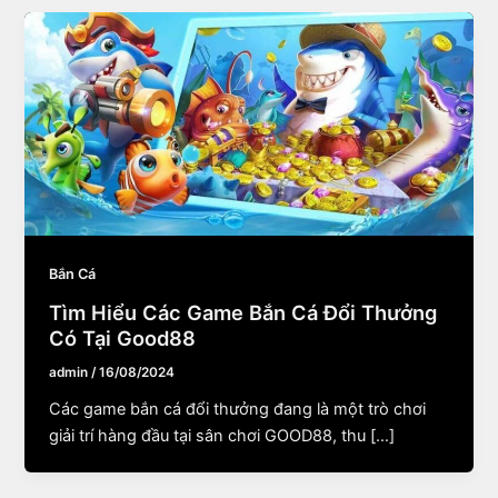
Bắn Cá
Tìm Hiểu Các Game Bắn Cá Đổi Thưởng
Có Tại Good88
admin
/
16/08/2024
Các game bắn cá đổi thưởng đang là một trò chơi
giải trí hàng đầu tại sân chơi GOOD88, thu […]