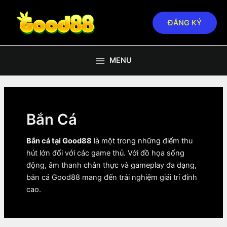
Nhảy
tới
ĐĂNG KÝ
nội
dung
MENU
Main
Menu
Bắn Cá
Bắn cá tại Good88
là một trong những điểm thu
hút lớn đối với các game thủ. Với đồ họa sống
động, âm thanh chân thực và gameplay đa dạng,
bắn cá Good88 mang đến trải nghiệm giải trí đỉnh
cao.