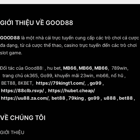
GIỚI THIỆU VỀ GOOD88
GOOD88
là một nhà cái trực tuyến cung cấp các trò chơi cá cược
đa dạng, từ cá cược thể thao, casino trực tuyến đến các trò chơi
slot game.
Đối tác của Good88: ,
hu bet
,
MB66
,
MB66
,
MB66
,
789win
,
trang chủ ok365
,
Go99
,
khuyến mãi 23win
,
mb66
,
nổ hũ
,
BET88
,
8KBET
,
https://79kingt1.com/
, ,
go99
,
https://88clb.rsvp/
,
https://hubet.cheap/
https://uu88.za.com/
,
bet88
,
79king
,
go99
,
u888
,
bet88
,
VỀ CHÚNG TÔI
GIỚI THIỆU