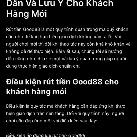
Dẫn Và Lưu Ý Cho Khách
Hàng Mới
Rút tiền Good88 là một quy trình quan trọng mà quý khách
cần nhớ để khi thực hiện giao dịch không xảy ra lỗi. Với
người chơi mới thì đôi khi thao tác này còn khá khó khăn và
không dễ để thực hiện. Bài viết sau, chúng tôi sẽ hướng
dẫn cũng như chia sẻ một vài lưu ý quan trọng giúp người
dùng thực hiện giao dịch chuẩn chỉ.
Điều kiện rút tiền Good88 cho
khách hàng mới
Điều kiện là quy tắc mà khách hàng cần đáp ứng khi thực
hiện giao dịch trên nền tảng. Đối với quy trình này, người
chơi cần đáp ứng một vài điều kiện sau đây:
Điều kiện áp dụng khi rút tiền Good88