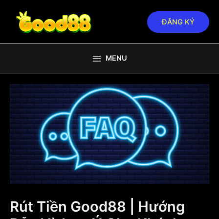
Nhảy
tới
ĐĂNG KÝ
nội
dung
MENU
Main
Menu
Rút Tiền Good88 | Hướng