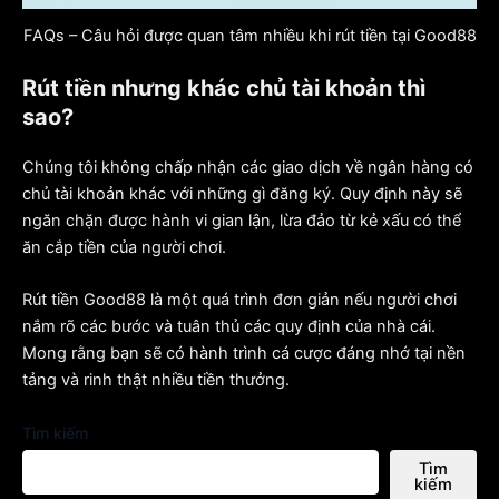
FAQs – Câu hỏi được quan tâm nhiều khi rút tiền tại Good88
Rút tiền nhưng khác chủ tài khoản thì
sao?
Chúng tôi không chấp nhận các giao dịch về ngân hàng có
chủ tài khoản khác với những gì đăng ký. Quy định này sẽ
ngăn chặn được hành vi gian lận, lừa đảo từ kẻ xấu có thể
ăn cắp tiền của người chơi.
Rút tiền Good88 là một quá trình đơn giản nếu người chơi
nắm rõ các bước và tuân thủ các quy định của nhà cái.
Mong rằng bạn sẽ có hành trình cá cược đáng nhớ tại nền
tảng và rinh thật nhiều tiền thưởng.
Tìm kiếm
Tìm
kiếm