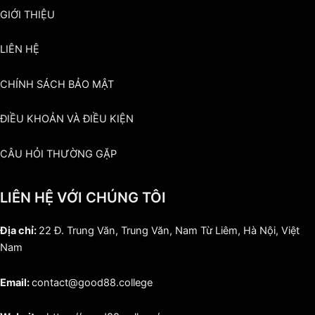
GIỚI THIỆU
LIÊN HỆ
CHÍNH SÁCH BẢO MẬT
ĐIỀU KHOẢN VÀ ĐIỀU KIỆN
CÂU HỎI THƯỜNG GẶP
LIÊN HỆ VỚI CHÚNG TÔI
Địa chỉ:
22 Đ. Trung Văn, Trung Văn, Nam Từ Liêm, Hà Nội, Việt
Nam
Email:
contact@good88.college