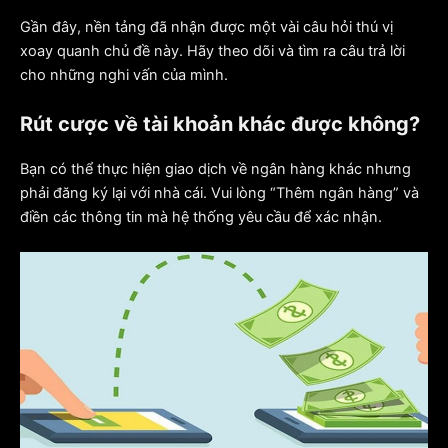
Gần đây, nền tảng đã nhận được một vài câu hỏi thú vị
xoay quanh chủ đề này. Hãy theo dõi và tìm ra câu trả lời
cho những nghi vấn của mình.
Rút cược về tài khoản khác được không?
Bạn có thể thực hiện giao dịch về ngân hàng khác nhưng
phải đăng ký lại với nhà cái. Vui lòng “Thêm ngân hàng” và
điền các thông tin mà hệ thống yêu cầu để xác nhận.